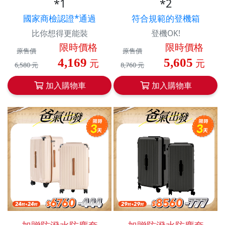
*1
*2
國家商檢認證*通過
符合規範的登機箱
比你想得更能裝
登機OK!
限時價格
限時價格
原售價
原售價
4,169
5,605
元
元
6,580 元
8,760 元
加入購物車
加入購物車