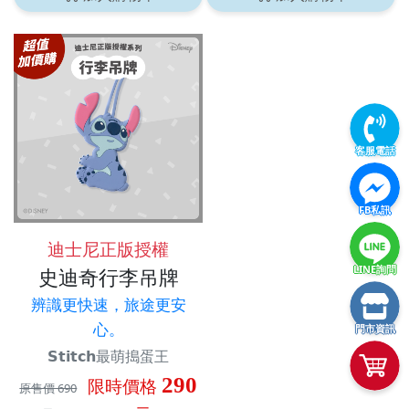
客服電話
FB私訊
迪士尼正版授權
LINE詢問
史迪奇行李吊牌
辨識更快速，旅途更安
心。
門市資訊
𝗦𝘁𝗶𝘁𝗰𝗵最萌搗蛋王
290
限時價格
原售價 690