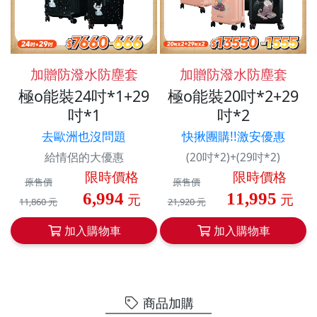
加贈防潑水防塵套
加贈防潑水防塵套
極o能裝24吋*1+29
極o能裝20吋*2+29
吋*1
吋*2
去歐洲也沒問題
快揪團購!!激安優惠
給情侶的大優惠
(20吋*2)+(29吋*2)
限時價格
限時價格
原售價
原售價
6,994
11,995
元
元
11,860 元
21,920 元
加入購物車
加入購物車
商品加購