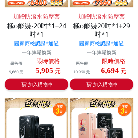
加贈防潑水防塵套
加贈防潑水防塵套
極o能裝-20吋*1+24
極o能裝20吋*1+29
吋*1
吋*1
國家商檢認證*通過
國家商檢認證*通過
一年摔爆換新
一年摔爆換新
限時價格
限時價格
原售價
原售價
5,905
6,694
元
元
9,660 元
10,960 元
加入購物車
加入購物車