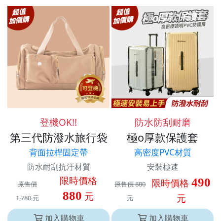
登機OK!!
防水防刮耐磨
第三代防潑水旅行袋
極o厚款保護套
背面拉桿固定帶
高密度PVC材質
防水耐刮抗汙材質
安裝極速
限時價格
490
限時價格
原售價
原售價 880
880
元
元
1,780 元
元
加入購物車
加入購物車