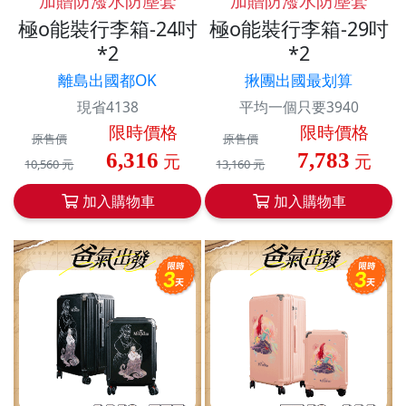
加贈防潑水防塵套
加贈防潑水防塵套
極o能裝行李箱-24吋
極o能裝行李箱-29吋
*2
*2
離島出國都OK
揪團出國最划算
現省4138
平均一個只要3940
限時價格
限時價格
原售價
原售價
6,316
7,783
元
元
10,560 元
13,160 元
加入購物車
加入購物車