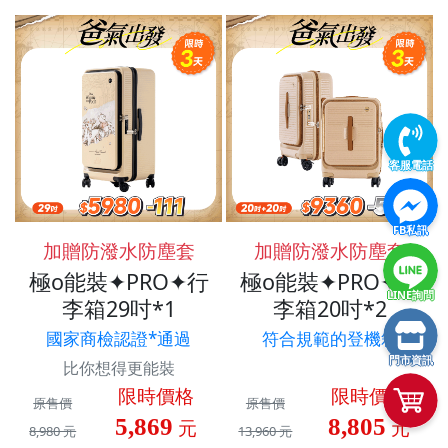
客服電話
FB私訊
加贈防潑水防塵套
加贈防潑水防塵套
極o能裝✦PRO✦行
極o能裝✦PRO✦行
LINE詢問
李箱29吋*1
李箱20吋*2
國家商檢認證*通過
符合規範的登機箱
門市資訊
比你想得更能裝
限時價格
限時價格
原售價
原售價
5,869
8,805
元
元
8,980 元
13,960 元