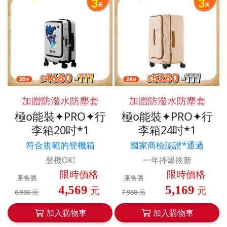
加贈防潑水防塵套
加贈防潑水防塵套
極o能裝✦PRO✦行
極o能裝✦PRO✦行
李箱20吋*1
李箱24吋*1
符合規範的登機箱
國家商檢認證*通過
登機OK!
一年摔爆換新
限時價格
限時價格
原售價
原售價
4,569
5,169
元
元
6,980 元
7,980 元
加入購物車
加入購物車